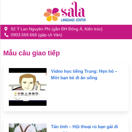
82 Ỷ Lan Nguyên Phi (gần ĐH Đông Á, Kiến trúc)
0903.569.668 (gặp cô Vân)
Giới
thiệu
về
Mẫu câu giao tiếp
SALA
Video học tiếng Trung: Hẹn hò –
Chương
Mời bạn bè đi ăn uống
trình
đào
tạo
Tin
tức
Tán tỉnh – Hội thoại rủ bạn gái đi
-