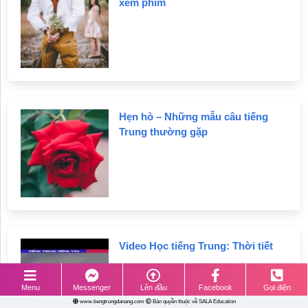
xem phim
Hoạt
động
Giúp
bạn
tự
Hẹn hò – Những mẫu câu tiếng
học
Trung thường gặp
Ý
kiến
của
học
viên
Video Học tiếng Trung: Thời tiết
Chứng
chỉ
Menu
Messenger
Lên đầu
Facebook
Gọi điện
HSK
www.tiengtrungdanang.com
Bản quyền thuộc về SALA Education