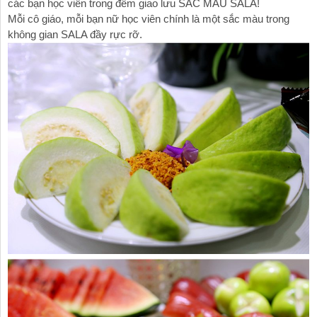
các bạn học viên trong đêm giao lưu SẮC MÀU SALA!
Mỗi cô giáo, mỗi bạn nữ học viên chính là một sắc màu trong
Liên
không gian SALA đầy rực rỡ.
hệ
Đóng
Menu