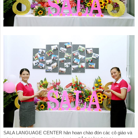
Hoạt
động
Giúp
bạn
tự
học
Ý
kiến
của
học
viên
Chứng
chỉ
SALA LANGUAGE CENTER hân hoan chào đón các cô giáo và
HSK