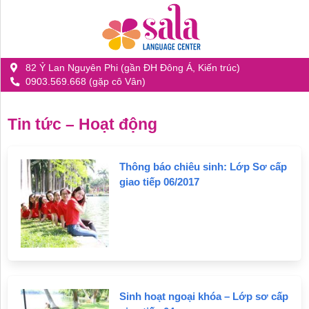
82 Ỷ Lan Nguyên Phi (gần ĐH Đông Á, Kiến trúc)
0903.569.668 (gặp cô Vân)
Giới
thiệu
về
Tin tức – Hoạt động
SALA
Thông báo chiêu sinh: Lớp Sơ cấp
Chương
giao tiếp 06/2017
trình
đào
tạo
Tin
tức
Sinh hoạt ngoại khóa – Lớp sơ cấp
-