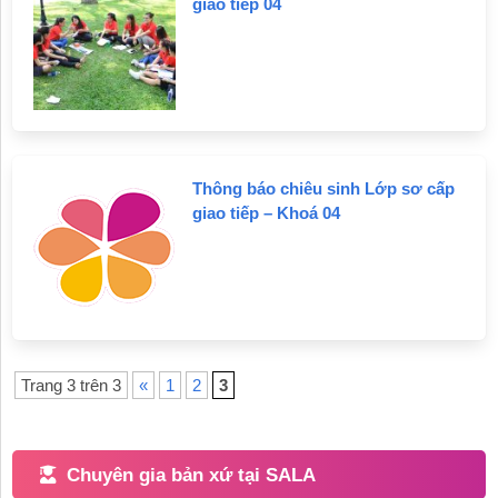
giao tiếp 04
Hoạt
động
Giúp
bạn
tự
Thông báo chiêu sinh Lớp sơ cấp
học
giao tiếp – Khoá 04
Ý
kiến
của
học
viên
Trang 3 trên 3
«
1
2
3
Chứng
chỉ
Chuyên gia bản xứ tại SALA
HSK